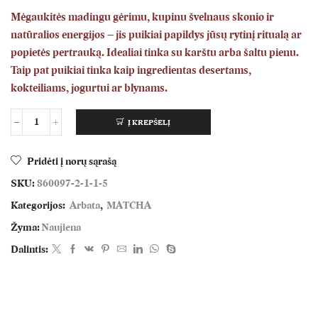
Mėgaukitės madingu gėrimu, kupinu švelnaus skonio ir
natūralios energijos – jis puikiai papildys jūsų rytinį ritualą ar
popietės pertrauką. Idealiai tinka su karštu arba šaltu pienu.
Taip pat puikiai tinka kaip ingredientas desertams,
kokteiliams, jogurtui ar blynams.
Į KREPŠELĮ
Pridėti į norų sąrašą
SKU:
860097-2-1-1-5
Kategorijos:
Arbata
,
MATCHA
Žyma:
Naujiena
Dalintis: