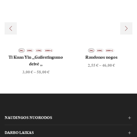
50G
100G
150G
1000 G
50G
100G
1000 G
Ti Kuan Yin „Gailestingumo
Raudonos uogos
deivė „
2,55
€
–
46,00
€
3,00
€
–
58,00
€
NAUDINGOS NUORODOS
DARBO LAIKAS