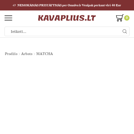
NEMOKAMAS PRISTATYMAS per Omniva ir Venipak perkant virš 40 Eur
0
Pradžia
Arbata
MATCHA