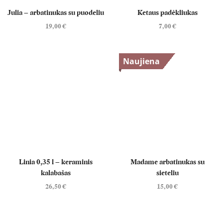
Julia – arbatinukas su puodeliu
Ketaus padėkliukas
19,00
€
7,00
€
Naujiena
Linia 0,35 l – keraminis
Madame arbatinukas su
kalabašas
sieteliu
26,50
€
15,00
€