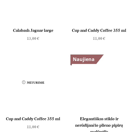
Calabash Jaguar large
Cup and Caddy Coffee 355 ml
13,00
€
11,00
€
Naujiena
NETURIME
Cup and Caddy Coffee 355 ml
Elegantiškas stiklo ir
nerūdijančio plieno pipirų
11,00
€
malūnėlis