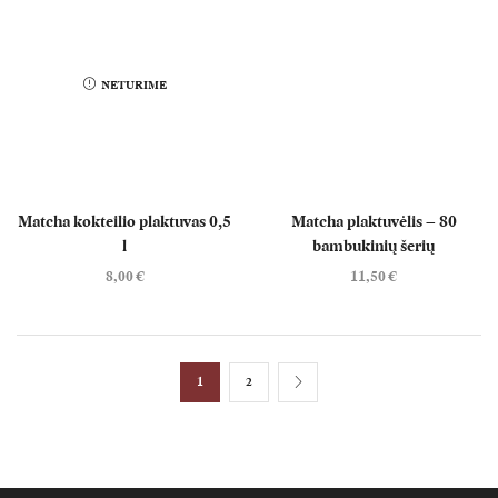
NETURIME
Matcha kokteilio plaktuvas 0,5
Matcha plaktuvėlis – 80
l
bambukinių šerių
8,00
€
11,50
€
1
2