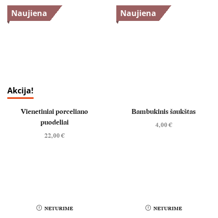
Naujiena
Naujiena
Akcija!
Vienetiniai porceliano
Bambukinis šaukštas
puodeliai
4,00
€
22,00
€
NETURIME
NETURIME