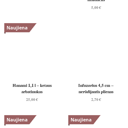
5,00
€
Naujiena
Hanami 1,1 l – ketaus
Infuzorius 4,5 cm –
arbatinukas
nerūdijantis plienas
25,00
€
2,70
€
Naujiena
Naujiena