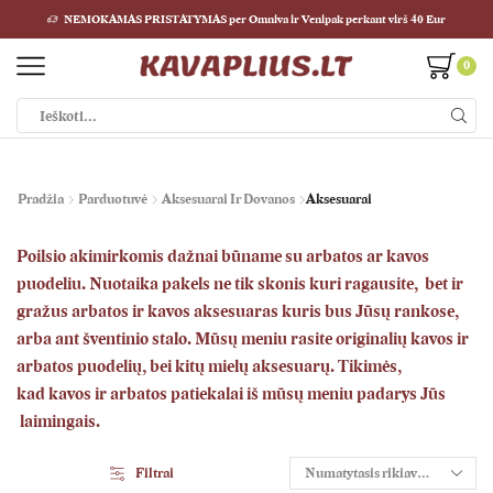
NEMOKAMAS PRISTATYMAS per Omniva ir Venipak perkant virš 40 Eur
0
Paieškos
įvestis
Pradžia
Parduotuvė
Aksesuarai Ir Dovanos
Aksesuarai
Poilsio akimirkomis dažnai būname su
arbatos
ar kavos
puodeliu
. Nuotaika pakels ne tik skonis kuri ragausite, bet ir
gražus arbatos ir k
avos
aksesuaras kuris bus Jūsų rankose,
arba ant šventinio stalo. Mūsų meniu rasite originalių k
avos
ir
arbatos puodelių, bei kitų mielų aksesuarų. Tikimės,
kad
k
avos
ir arbatos patiekalai iš mūsų meniu padarys Jūs
laimingais.
Filtrai