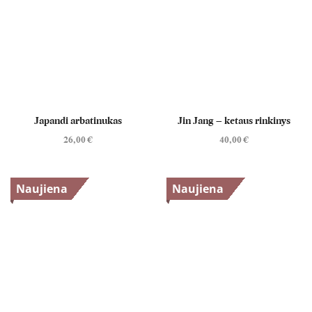
Japandi arbatinukas
Jin Jang – ketaus rinkinys
26,00
€
40,00
€
Naujiena
Naujiena