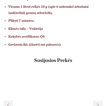
Vienam 1 litrui reikės 10 g (apie 6 nubraukti arbatiniai
šaukšteliai) gramų arbatžolių.
Plikyti 7 minutes.
Kilmės šalis – Vokietija
Kokybės sertifikatas:
QS
Geriausia iki: (žiurėti ant pakuotės)
Susijusios Prekės