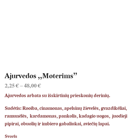
Ajurvedos ,,Moterims”
Price
2,25
€
–
48,00
€
range:
Ajurvedos
arbata su išskirtinių prieskonių derinių.
2,25 €
through
Sudėtis: Rooiba, cinamonas, apelsinų žievelės, gvazdikėliai,
48,00 €
ramunėlės, kardamonas, pankolis, kadagio uogos, juodieji
pipirai, obuolių ir imbiero gabaliukai, aviečių lapai.
Svoris