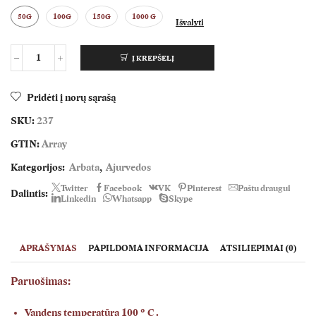
50G
100G
150G
1000 G
Išvalyti
Į KREPŠELĮ
produkto
kiekis:
Ajurvedos
Pridėti į norų sąrašą
,,Moterims"
SKU:
237
GTIN:
Array
Kategorijos:
Arbata
,
Ajurvedos
Twitter
Facebook
VK
Pinterest
Paštu draugui
Dalintis:
Linkedin
Whatsapp
Skype
APRAŠYMAS
PAPILDOMA INFORMACIJA
ATSILIEPIMAI (0)
Paruošimas:
Vandens temperatūra 100 ° C .