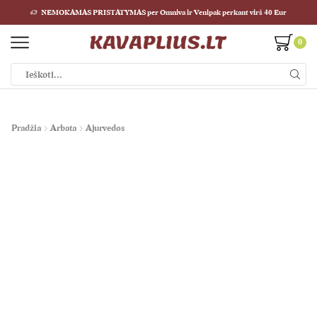
NEMOKAMAS PRISTATYMAS per Omniva ir Venipak perkant virš 40 Eur
0
Paieškos
įvestis
Pradžia
Arbata
Ajurvedos