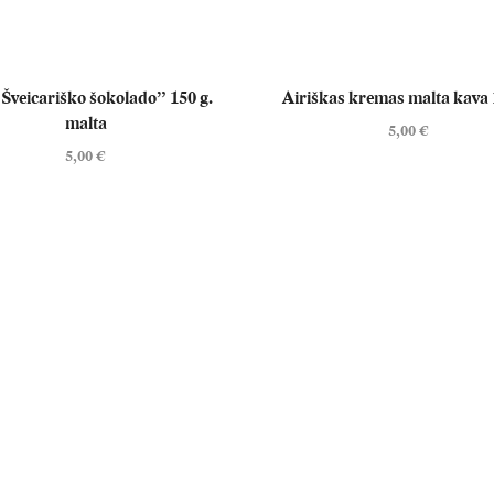
Šveicariško šokolado” 150 g.
Airiškas kremas malta kava 
malta
5,00
€
5,00
€