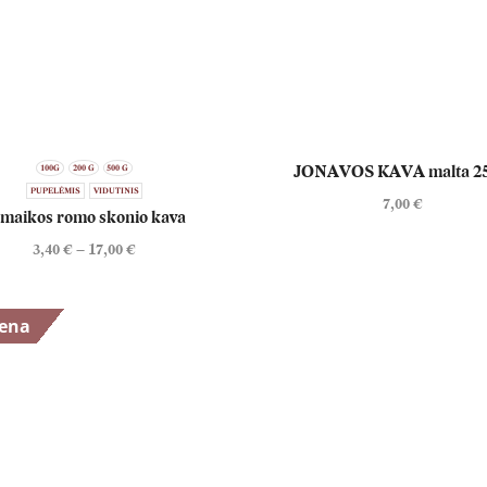
JONAVOS KAVA malta 25
100G
200 G
500 G
PUPELĖMIS
VIDUTINIS
7,00
€
maikos romo skonio kava
3,40
€
–
17,00
€
iena