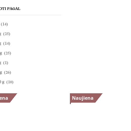
OTI PAGAL
(14)
g
(25)
g
(14)
g
(25)
g
(1)
g
(26)
0 g
(10)
iena
Naujiena