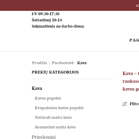
I-V 09:30-17:30
Šeštadienį 10-14
Sekmadienis ne darbo diena.
PAG
Pradžia
Parduotuvė
Kava
PREKIŲ KATEGORIJOS
Kava
– 
rankose 
Kava
kavos g
Kavos pupelės
Filtr
Kvapniosios kavos pupelės
Natūrali malta kava
Aromatinė malta kava
Prieskoniai