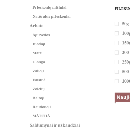
Prieskonių mišiniai
FILTRU
Natūralus prieskoniai
50g
Arbata
100
Ajurvedos
150
Juodoji
200 
Matė
Ulongo
250
Žalioji
500 
Vaisinė
100
Žolelių
Nauj
Baltoji
Raudonoji
MATCHA
Saldumynai ir užkandžiai