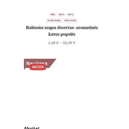
100G
200 G
500 G
PUPELĖMIS
VIDUTINIS
Baltosios nugos desertas- aromatinės
kavos pupelės
3,40
€
–
16,50
€
Naujiena
AKCIJA
Akcija!