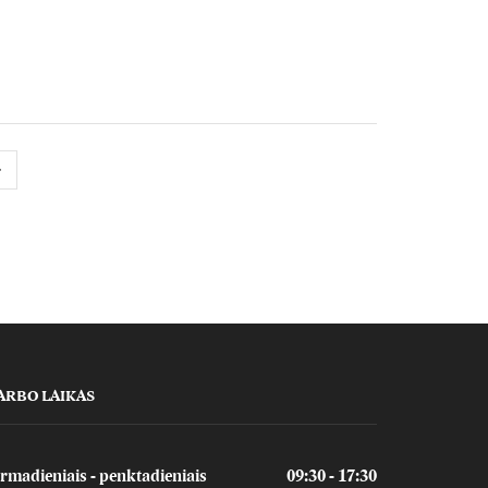
ARBO LAIKAS
rmadieniais - penktadieniais
09:30 - 17:30