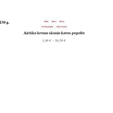
150 g.
100G
200 G
500 G
PUPELĖMIS
VIDUTINIS
Airiško kremo skonio kavos pupelės
3,40
€
–
16,50
€