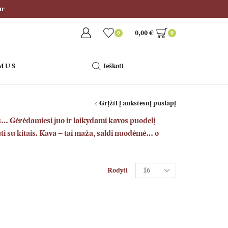
ur
0,00
€
0
0
 MUS
Ieškoti
Grįžti į ankstesnį puslapį
s
… Gėrėdamiesi juo ir laikydami kavos puodelį
i su kitais.
Kava
– tai maža, saldi nuodėmė… o
Rodyti