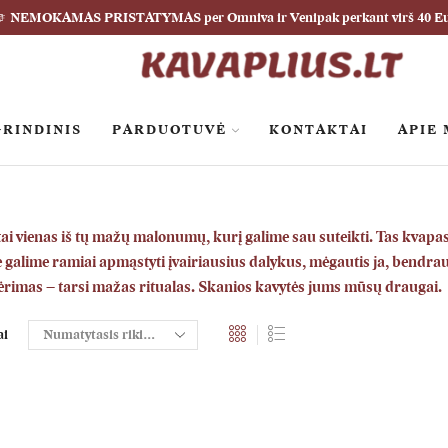
NEMOKAMAS PRISTATYMAS per Omniva ir Venipak perkant virš 40 E
RINDINIS
PARDUOTUVĖ
KONTAKTAI
APIE
tai vienas iš tų mažų malonumų, kurį galime sau suteikti. Tas
kvapa
galime ramiai apmąstyti įvairiausius dalykus, mėgautis ja, bendraut
ėrimas – tarsi mažas
ritualas
. Skanios kavytės jums mūsų draugai.
ai