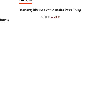
Bananų likerio skonio malta kava 150 g
5,00
€
4,70
€
 kavos