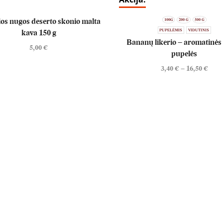
ios nugos deserto skonio malta
100G
200 G
500 G
PUPELĖMIS
VIDUTINIS
kava 150 g
Bananų likerio – aromatinės
5,00
€
pupelės
3,40
€
–
16,50
€