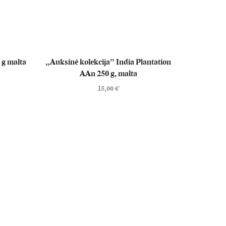
 g malta
„Auksinė kolekcija” India Plantation
AAn 250 g, malta
15,00
€