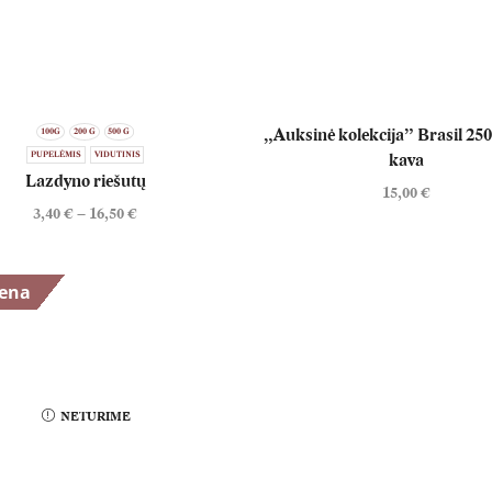
„Auksinė kolekcija” Brasil 250
100G
200 G
500 G
PUPELĖMIS
VIDUTINIS
kava
Lazdyno riešutų
15,00
€
3,40
€
–
16,50
€
iena
NETURIME