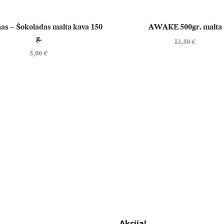
nas – Šokoladas malta kava 150
AWAKE 500gr. malta
g.
13,50
€
5,00
€
Akcija!