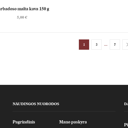
rbadoso malta kava 150 g
5,00
€
…
1
2
7
NAUDINGOS NUORODOS
D
Pagrindinis
Mano paskyra
Pi