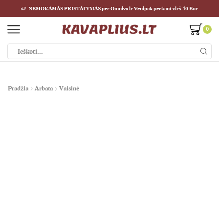
NEMOKAMAS PRISTATYMAS per Omniva ir Venipak perkant virš 40 Eur
0
Paieškos
įvestis
Pradžia
Arbata
Vaisinė