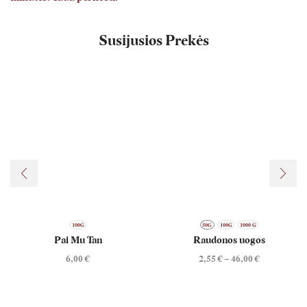
Susijusios Prekės
100G
50G
100G
1000 G
Pai Mu Tan
Raudonos uogos
6,00
€
2,55
€
–
46,00
€
Price
range:
2,55 €
through