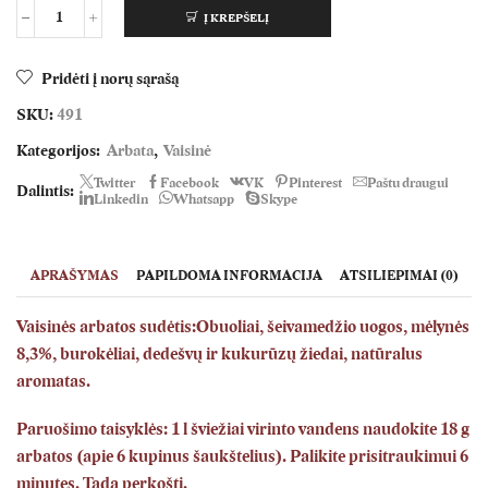
Į KREPŠELĮ
produkto
kiekis:
Mėlynių
Pridėti į norų sąrašą
kalva
SKU:
491
Kategorijos:
Arbata
,
Vaisinė
Twitter
Facebook
VK
Pinterest
Paštu draugui
Dalintis:
Linkedin
Whatsapp
Skype
APRAŠYMAS
PAPILDOMA INFORMACIJA
ATSILIEPIMAI (0)
Vaisinės arbatos sudėtis:Obuoliai, šeivamedžio uogos, mėlynės
8,3%, burokėliai, dedešvų ir kukurūzų žiedai, natūralus
aromatas.
Paruošimo taisyklės: 1 l šviežiai virinto vandens naudokite 18 g
arbatos (apie 6 kupinus šaukštelius).
Palikite prisitraukimui 6
minutes.
Tada perkošti.