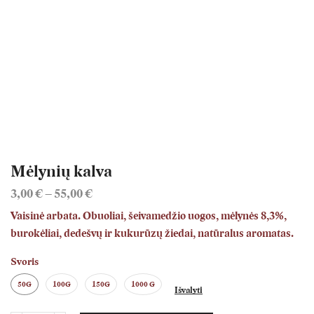
Mėlynių kalva
3,00
€
–
55,00
€
Price
range:
Vaisinė arbata. Obuoliai, šeivamedžio uogos, mėlynės 8,3%,
3,00 €
burokėliai, dedešvų ir kukurūzų žiedai, natūralus aromatas.
through
55,00 €
Svoris
50G
100G
150G
1000 G
Išvalyti