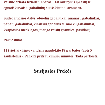
Vaisinė arbata Kriaušių Sidras – tai mišinys iš įprastų ir
egzotiškų vaisių gabaliukų su išskirtiniu aromatu.
Sudedamosios dalys: obuolių gabaliukai, ananasų gabaliukai,
papajų gabaliukai, kriaušių gabaliukai, morkų gabaliukai,
kvapiosios medžiagos, mango vaisių granulės, pasiflorų.
Paruošimas:
1 l šviežiai virinto vandens naudokite 18 g arbatos (apie 5
šaukštelius).
Palikite pritraukimui 6 minutes.
Tada perkošti.
Susijusios Prekės