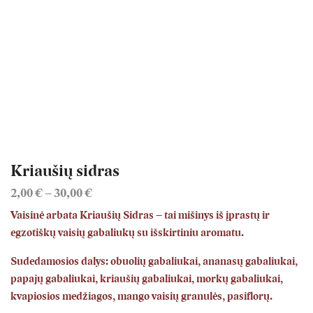
Kriaušių sidras
Price
2,00
€
–
30,00
€
range:
Vaisinė arbata Kriaušių Sidras – tai mišinys iš įprastų ir
2,00 €
egzotiškų vaisių gabaliukų su išskirtiniu aromatu.
through
30,00 €
Sudedamosios dalys: obuolių gabaliukai, ananasų gabaliukai,
papajų gabaliukai, kriaušių gabaliukai, morkų gabaliukai,
kvapiosios medžiagos, mango vaisių granulės, pasiflorų.