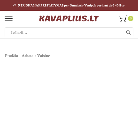
NEMOKAMAS PRISTATYMAS per Omniva ir Venipak perkant virš 40 Eur
0
Paieškos
įvestis
Pradžia
Arbata
Vaisinė