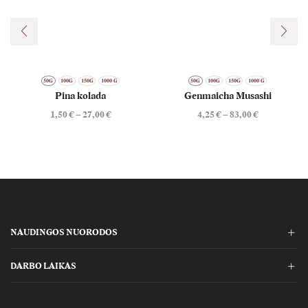
50G
100G
150G
1000 G
50G
100G
150G
1000 G
Pina kolada
Genmaicha Musashi
Price
Price
1,50
€
–
27,00
€
4,25
€
–
83,00
€
range:
range:
1,50 €
4,25 €
through
through
27,00 €
83,00 €
NAUDINGOS NUORODOS
DARBO LAIKAS