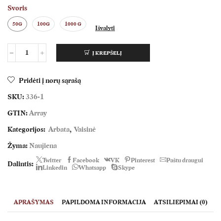
Svoris
50G
100G
1000 G
Išvalyti
Į KREPŠELĮ
produkto
kiekis:
Kriaušių
Pridėti į norų sąrašą
sidras
SKU:
336-1
GTIN:
Array
Kategorijos:
Arbata
,
Vaisinė
Žyma:
Naujiena
Twitter
Facebook
VK
Pinterest
Paštu draugui
Dalintis:
Linkedin
Whatsapp
Skype
APRAŠYMAS
PAPILDOMA INFORMACIJA
ATSILIEPIMAI (0)