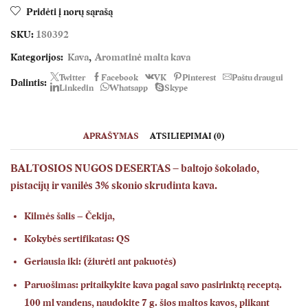
Baltosios
Pridėti į norų sąrašą
nugos
SKU:
180392
deserto
skonio
Kategorijos:
Kava
,
Aromatinė malta kava
malta
kava
Twitter
Facebook
VK
Pinterest
Paštu draugui
Dalintis:
Linkedin
Whatsapp
Skype
150
g
APRAŠYMAS
ATSILIEPIMAI (0)
BALTOSIOS NUGOS DESERTAS – baltojo šokolado,
pistacijų ir vanilės 3% skonio skrudinta kava.
Kilmės šalis – Čekija,
Kokybės sertifikatas: QS
Geriausia iki: (žiurėti ant pakuotės)
Paruošimas: pritaikykite kava pagal savo pasirinktą receptą.
100 ml vandens, naudokite 7 g. šios maltos kavos, plikant