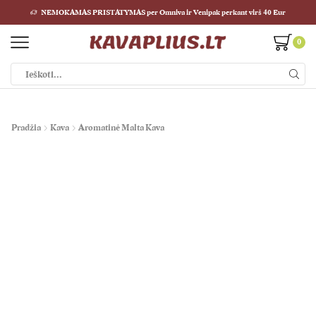
NEMOKAMAS PRISTATYMAS per Omniva ir Venipak perkant virš 40 Eur
0
Paieškos
įvestis
Pradžia
Kava
Aromatinė Malta Kava