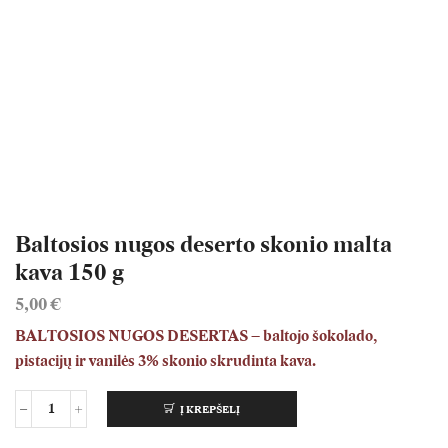
Baltosios nugos deserto skonio malta
kava 150 g
5,00
€
BALTOSIOS NUGOS DESERTAS – baltojo šokolado,
pistacijų ir vanilės 3% skonio skrudinta kava.
Į KREPŠELĮ
produkto
kiekis: