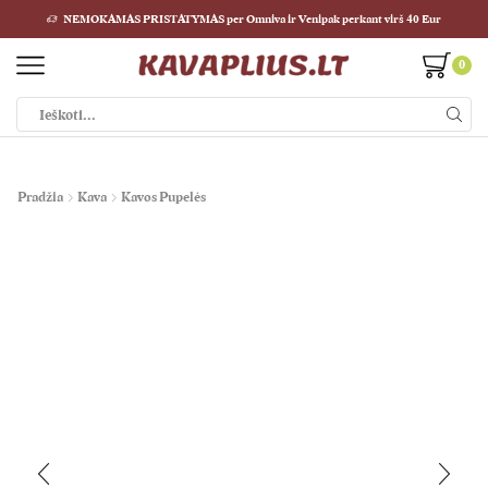
NEMOKAMAS PRISTATYMAS per Omniva ir Venipak perkant virš 40 Eur
0
Paieškos
įvestis
Pradžia
Kava
Kavos Pupelės