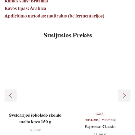
Kilmės šalis
: Brazilija
Kavos tipas:
Arabica
Apdirbimo metodas:
natūralus (be fermentacijos)
Susijusios Prekės
Šveicarijos šokolado skonio
1000 G
PUPELĖMIS
VIDUTINIS
malta kava 150 g
Espresso Classic
5,00
€