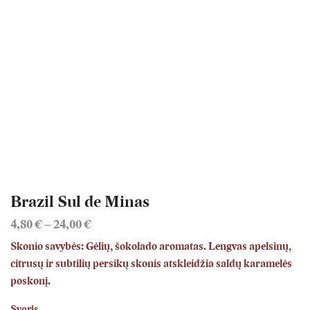
Brazil Sul de Minas
4,80
€
–
24,00
€
Price
range:
Skonio savybės:
Gėlių, šokolado aromatas. Lengvas apelsinų,
4,80 €
citrusų ir subtilių persikų skonis atskleidžia saldų karamelės
through
poskonį.
24,00 €
Svoris