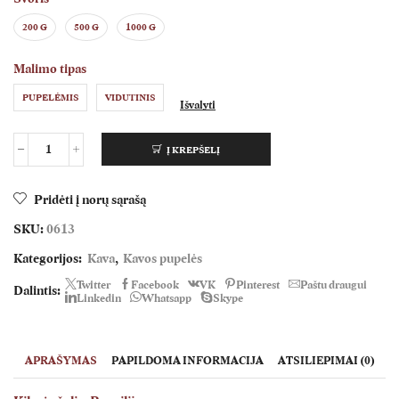
200 G
500 G
1000 G
Malimo tipas
PUPELĖMIS
VIDUTINIS
Išvalyti
Į KREPŠELĮ
produkto
kiekis:
Brazil
Pridėti į norų sąrašą
Sul
SKU:
0613
de
Minas
Kategorijos:
Kava
,
Kavos pupelės
Twitter
Facebook
VK
Pinterest
Paštu draugui
Dalintis:
Linkedin
Whatsapp
Skype
APRAŠYMAS
PAPILDOMA INFORMACIJA
ATSILIEPIMAI (0)