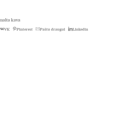
malta kava
VK
Pinterest
Paštu draugui
Linkedin