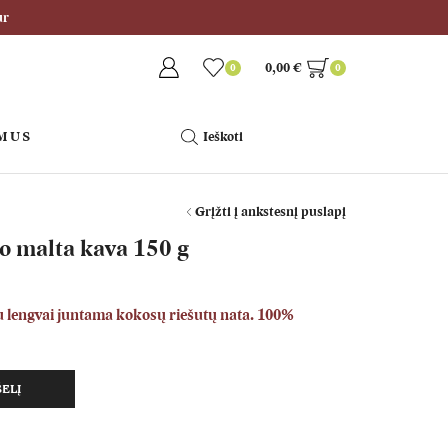
ur
0,00
€
0
0
 MUS
Ieškoti
Grįžti į ankstesnį puslapį
o malta kava 150 g
u lengvai juntama kokosų riešutų nata. 100%
ŠELĮ