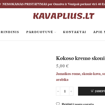
NEMOKAMAS PRISTATYMAS per Omniva ir Venipak perkant virš 40 E
RINDINIS
PARDUOTUVĖ
KONTAKTAI
APIE
Kokoso kremo skoni
5,00
€
Jamaikos romo, skonio kava, s
arabika
Į KREP
produkto
kiekis:
Kokoso
Pridėti į norų sąrašą