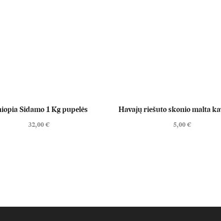
hiopia Sidamo 1 Kg pupelės
Havajų riešuto skonio malta ka
32,00
€
5,00
€