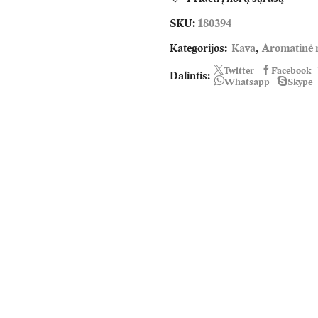
kremo
SKU:
180394
skonio
malta
Kategorijos:
Kava
,
Aromatinė 
kava
Twitter
Facebook
150
Dalintis:
Whatsapp
Skype
g