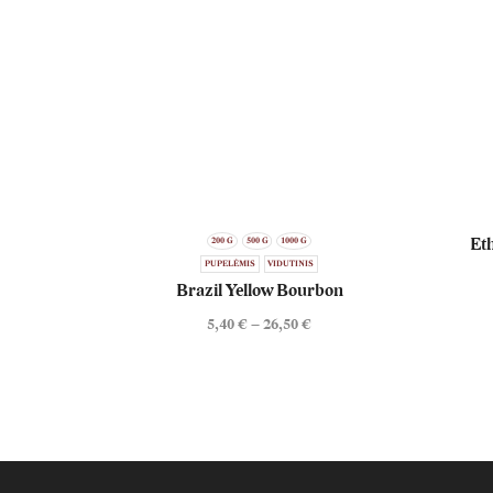
Et
200 G
500 G
1000 G
PUPELĖMIS
VIDUTINIS
Brazil Yellow Bourbon
5,40
€
–
26,50
€
Price
range:
5,40 €
through
26,50 €