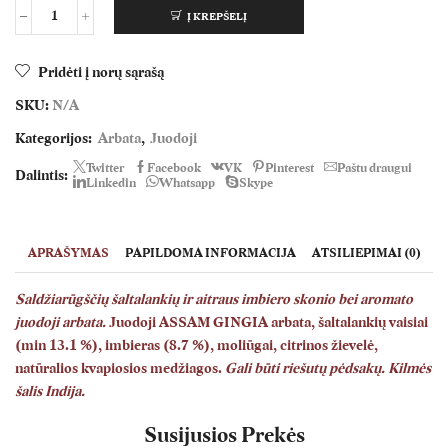
Į KREPŠELĮ
produkto
kiekis:
Šaltalankiai
Pridėti į norų sąrašą
imbieras
SKU:
N/A
Kategorijos:
Arbata
,
Juodoji
Twitter
Facebook
VK
Pinterest
Paštu draugui
Dalintis:
Linkedin
Whatsapp
Skype
APRAŠYMAS
PAPILDOMA INFORMACIJA
ATSILIEPIMAI (0)
Saldžiarūgščių šaltalankių ir aitraus imbiero skonio bei aromato
juodoji arbata
.
Juodoji ASSAM GINGIA arbata, šaltalankių vaisiai
(min 13.1 %), imbieras (8.7 %), moliūgai, citrinos žievelė,
natūralios kvapiosios medžiagos.
Gali būti riešutų pėdsakų. Kilmės
šalis Indija.
Susijusios Prekės