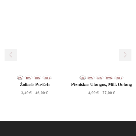
50G
100G
150G
1000 G
50G
100G
150G
500 G
1000 G
Žaliasis Pu-Erh
Pieniškas Ulongas, Milk Oolong
Price
Price
2,40
€
–
46,00
€
4,00
€
–
77,00
€
range:
range:
2,40 €
4,00 €
through
through
46,00 €
77,00 €