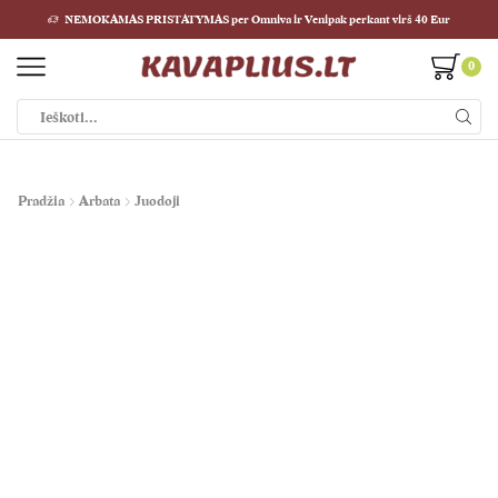
NEMOKAMAS PRISTATYMAS per Omniva ir Venipak perkant virš 40 Eur
0
Paieškos
įvestis
Pradžia
Arbata
Juodoji