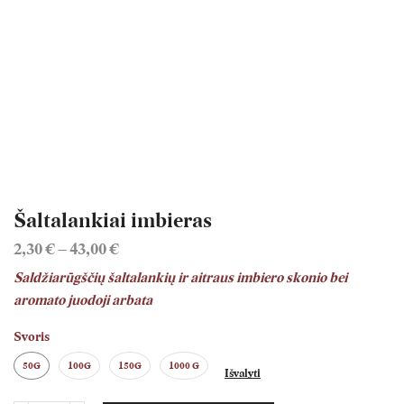
Šaltalankiai imbieras
Price
2,30
€
–
43,00
€
range:
Saldžiarūgščių šaltalankių ir aitraus imbiero skonio bei
2,30 €
aromato juodoji arbata
through
43,00 €
Svoris
50G
100G
150G
1000 G
Išvalyti