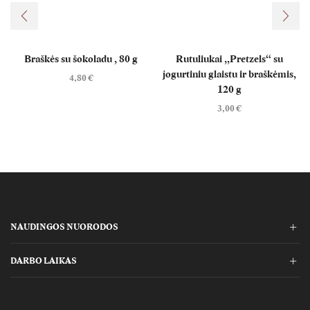
Braškės su šokoladu , 80 g
Rutuliukai „Pretzels“ su
jogurtiniu glaistu ir braškėmis,
4,80
€
120 g
3,00
€
NAUDINGOS NUORODOS
DARBO LAIKAS