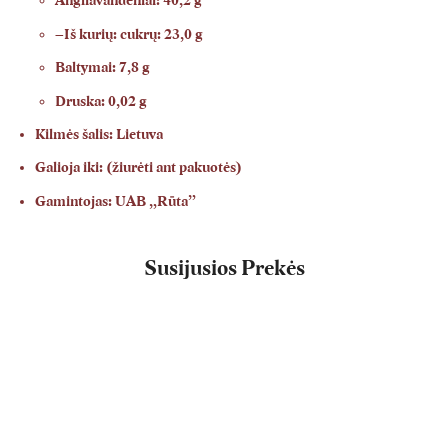
Angliavandeniai: 40,2 g
–Iš kurių: cukrų: 23,0 g
Baltymai: 7,8 g
Druska: 0,02 g
Kilmės šalis: Lietuva
Galioja iki: (žiurėti ant pakuotės)
Gamintojas: UAB „Rūta”
Susijusios Prekės