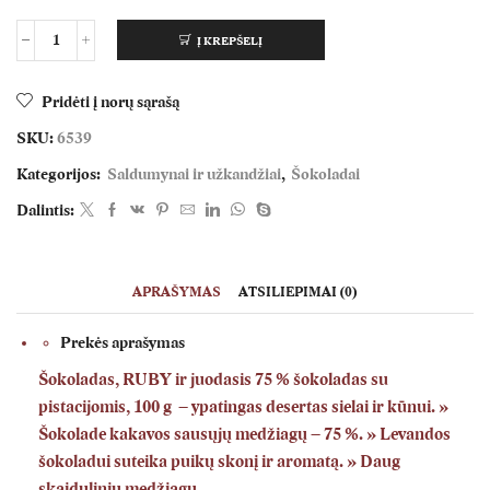
Į KREPŠELĮ
produkto
kiekis:
RUBY
Pridėti į norų sąrašą
ir
juodasis
SKU:
6539
75
Kategorijos:
Saldumynai ir užkandžiai
,
Šokoladai
%
šokoladas
Dalintis:
su
pistacijomis,
100
g
APRAŠYMAS
ATSILIEPIMAI (0)
Prekės aprašymas
Šokoladas, RUBY ir juodasis 75 % šokoladas su
pistacijomis, 100 g – ypatingas desertas sielai ir kūnui. »
Šokolade kakavos sausųjų medžiagų – 75 %. » Levandos
šokoladui suteika puikų skonį ir aromatą. » Daug
skaidulinių medžiagų.