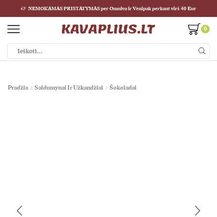
NEMOKAMAS PRISTATYMAS per Omniva ir Venipak perkant virš 40 Eur
0
Paieškos
įvestis
Pradžia
Saldumynai Ir Užkandžiai
Šokoladai