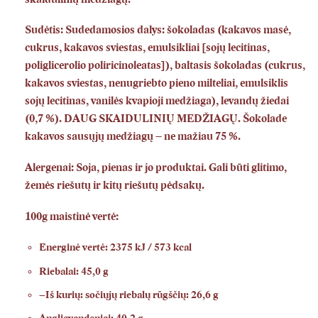
Sudėtis: Sudedamosios dalys: šokoladas (kakavos masė,
cukrus, kakavos sviestas, emulsikliai [sojų lecitinas,
poliglicerolio poliricinoleatas]), baltasis šokoladas (cukrus,
kakavos sviestas, nenugriebto pieno milteliai, emulsiklis
sojų lecitinas, vanilės kvapioji medžiaga), levandų žiedai
(0,7 %). DAUG SKAIDULINIŲ MEDŽIAGŲ. Šokolade
kakavos sausųjų medžiagų – ne mažiau 75 %.
Alergenai: Soja, pienas ir jo produktai. Gali būti glitimo,
žemės riešutų ir kitų riešutų pėdsakų.
100g maistinė vertė:
Energinė vertė: 2375 kJ / 573 kcal
Riebalai: 45,0 g
–Iš kurių: sočiųjų riebalų rūgščių: 26,6 g