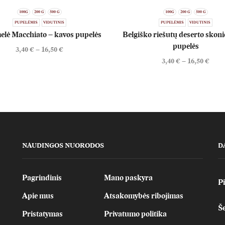
100G
200 G
500 G
100G
200 G
500 G
PUPELĖMIS
VIDUTINIS
PUPELĖMIS
VIDUTINIS
lė Macchiato – kavos pupelės
Belgiško riešutų deserto skoni
pupelės
3,40
€
–
16,50
€
3,40
€
–
16,50
€
NAUDINGOS NUORODOS
D
Pagrindinis
Mano paskyra
Pi
Apie mus
Atsakomybės ribojimas
Še
Pristatymas
Privatumo politika