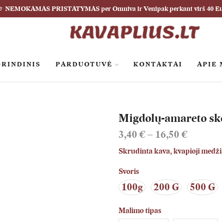
NEMOKAMAS PRISTATYMAS per Omniva ir Venipak perkant virš 40 E
RINDINIS
PARDUOTUVĖ
KONTAKTAI
APIE
Migdolų-amareto sk
3,40
€
–
16,50
€
Skrudinta kava, kvapioji medž
Svoris
100g
200 G
500 G
Malimo tipas