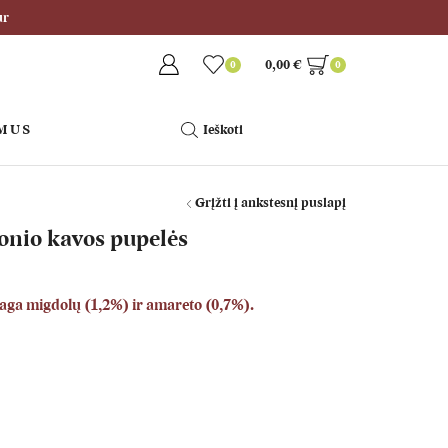
ur
0,00
€
0
0
 MUS
Ieškoti
Grįžti į ankstesnį puslapį
onio kavos pupelės
iaga
migdolų
(1,2%) ir amareto (0,7%).