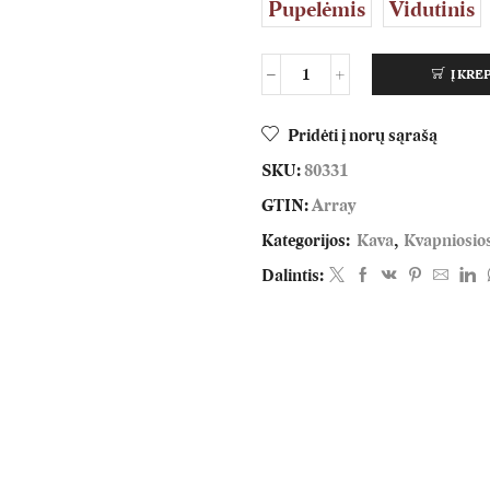
Pupelėmis
Vidutinis
Į KRE
Pridėti į norų sąrašą
SKU:
80331
GTIN:
Array
Kategorijos:
Kava
,
Kvapniosios
Dalintis: