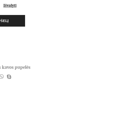
Išvalyti
PŠELĮ
 kavos pupelės