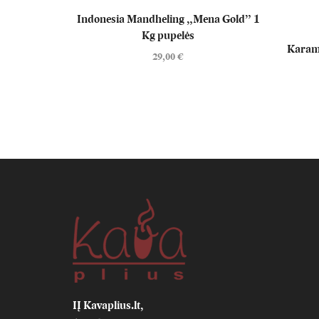
Indonesia Mandheling „Mena Gold” 1
Kg pupelės
Karame
29,00
€
IĮ Kavaplius.lt,