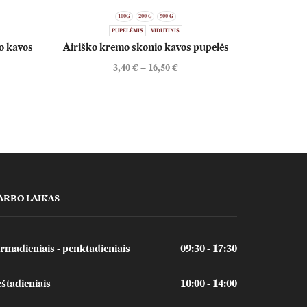
100G
200 G
500 G
PUPELĖMIS
VIDUTINIS
o kavos
Airiško kremo skonio kavos pupelės
3,40
€
–
16,50
€
ARBO LAIKAS
rmadieniais - penktadieniais
09:30 - 17:30
štadieniais
10:00 - 14:00