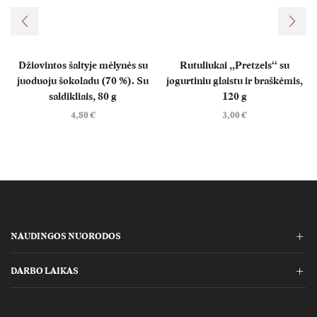
Džiovintos šaltyje mėlynės su
Rutuliukai „Pretzels“ su
juoduoju šokoladu (70 %). Su
jogurtiniu glaistu ir braškėmis,
saldikliais, 80 g
120 g
4,80
€
3,00
€
NAUDINGOS NUORODOS
DARBO LAIKAS