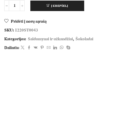
Į KREPŠELĮ
Pridėti į norų sąrašą
SKU:
1220ST0043
Kategorijos:
Saldumynai ir užkandžiai
,
Šokoladai
Dalintis: