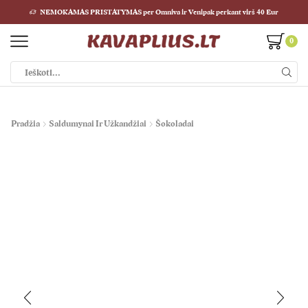
NEMOKAMAS PRISTATYMAS per Omniva ir Venipak perkant virš 40 Eur
0
Pradžia
Saldumynai Ir Užkandžiai
Šokoladai