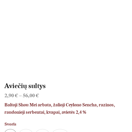
Aviečių sultys
Price
2,90
€
–
56,00
€
range:
Baltoji Shou Mei arbata, žalioji Ceylono Sencha, razinos,
2,90 €
raudonieji serbentai, kvapai, avietės 2,4 %
through
56,00 €
Svoris