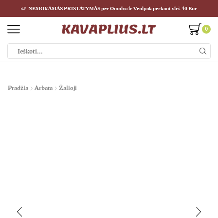
NEMOKAMAS PRISTATYMAS per Omniva ir Venipak perkant virš 40 Eur
0
Paieškos
įvestis
Pradžia
Arbata
Žalioji