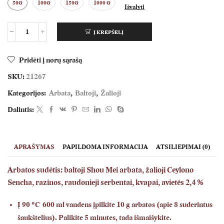
50G
100G
150G
1000 G
Išvalyti
Į KREPŠELĮ
produkto
kiekis:
Aviečių
Pridėti į norų sąrašą
sultys
SKU:
21267
Kategorijos:
Arbata
,
Baltoji
,
Žalioji
Dalintis:
APRAŠYMAS
PAPILDOMA INFORMACIJA
ATSILIEPIMAI (0)
Arbatos sudėtis: baltoji Shou Mei arbata, žalioji Ceylono
Sencha, razinos, raudonieji serbentai, kvapai, avietės 2,4 %
Į 90 °C 600 ml vandens įpilkite 10 g arbatos (apie 8 suderintus
šaukštelius). Palikite 5 minutes, tada išmaišykite.