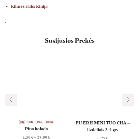
Kilmės šalis: Kinija
.
Susijusios Prekės
PU ERH MINI TUO CHA –
50G
100G
150G
1000 G
Pina kolada
lizdeliais 3-4 gr.
Price
1,50
€
–
27,00
€
0,25
€