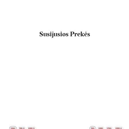
Susijusios Prekės
100G
200 G
1000 G
50G
100G
150G
1000 G