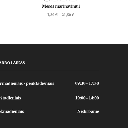
Mėsos marinavimui
Juod
1,30
€
–
21,50
€
ARBO LAIKAS
rmadieniais - penktadieniais
09:30 - 17:30
štadieniais
10:00 - 14:00
ekmadieniais
Nedirbame