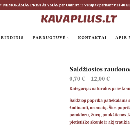
NEMOKAMAS PRISTATYMAS per Omniva ir Venipak perkant virš 40 E
RINDINIS
PARDUOTUVĖ
KONTAKTAI
APIE
Saldžiosios raudono
0,70
€
–
12,00
€
Kategorija: natūralus prieskoni
Šaldžioji paprika patiekalams su
žadinantį, aromatą. Šios papriko
pomidorų, žuvų, paukštienos, k
pietietiško skonio ir akį trauk