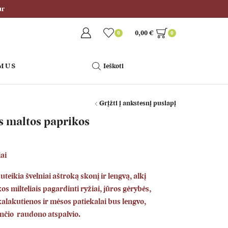
ur
0,00
€
0
0
 MUS
Ieškoti
Grįžti į ankstesnį puslapį
s maltos paprikos
ai
teikia švelniai aštroką skonį ir lengvą, alkį
s milteliais pagardinti ryžiai, jūros gėrybės,
alakutienos ir mėsos patiekalai bus lengvo,
iančio raudono atspalvio.