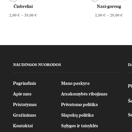
Čiobreliai
Nasi-goreng
2,00
€
–
19,00
€
1,80
€
–
29,00
€
NAUDINGOS NUORODOS
D
Pagrindinis
Mano paskyra
Pi
Apie mus
Atsakomybės ribojimas
Še
Pristatymas
Privatumo politika
S
Gražinimas
Slapukų politika
Kontaktai
Sąlygos ir taisyklės