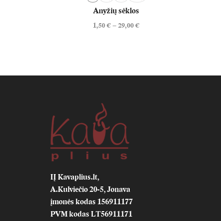
Anyžių sėklos
1,50
€
–
29,00
€
IĮ Kavaplius.lt,
A.Kulviečio 20-5, Jonava
įmonės kodas 156911177
PVM kodas LT56911171