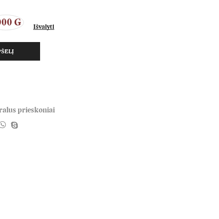
000 G
Išvalyti
PŠELĮ
alus prieskoniai