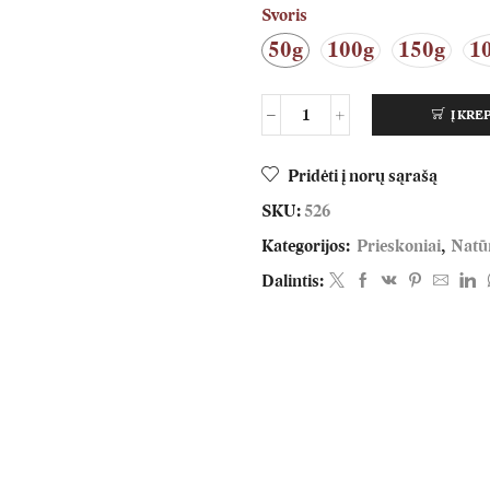
Svoris
50g
100g
150g
1
Į KRE
Pridėti į norų sąrašą
SKU:
526
Kategorijos:
Prieskoniai
,
Natūr
Dalintis: