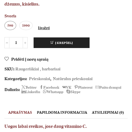
džemus, kisielius.
Svoris
50G
100G
Išvalyti
Į KREPŠELĮ
produkto
kiekis:
Raugerškiai
Pridėti į norų sąrašą
(barbarisai)
SKU:
Raugeriškiai , barbarisai
džiovintos
uogos
Kategorijos:
Prieskoniai
,
Natūralus prieskoniai
Twitter
Facebook
VK
Pinterest
Paštu draugui
Dalintis:
Linkedin
Whatsapp
Skype
APRAŠYMAS
PAPILDOMA INFORMACIJA
ATSILIEPIMAI (0)
Uogos labai sveikos, jose daug vitamino C.