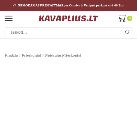
NEMOKAMAS PRISTATYMAS per Omniva ir Venipak perkant virš 40 Eur
0
Paieškos
įvestis
Pradžia
Prieskoniai
Natūralus Prieskoniai