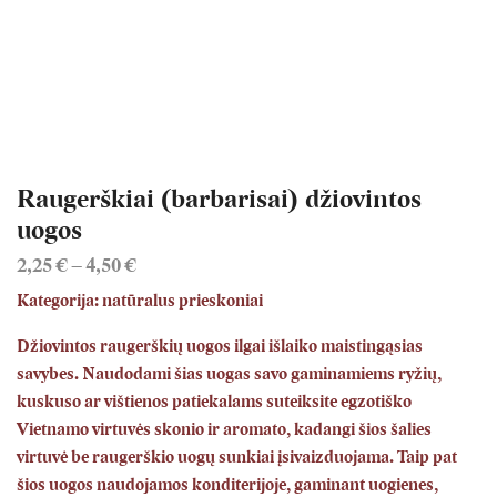
Raugerškiai (barbarisai) džiovintos
uogos
2,25
€
–
4,50
€
Price
range:
Kategorija: natūralus prieskoniai
2,25 €
through
Džiovintos raugerškių uogos ilgai išlaiko maistingąsias
4,50 €
savybes. Naudodami šias uogas savo gaminamiems ryžių,
kuskuso ar vištienos patiekalams suteiksite egzotiško
Vietnamo virtuvės skonio ir aromato, kadangi šios šalies
virtuvė be raugerškio uogų sunkiai įsivaizduojama. Taip pat
šios uogos naudojamos konditerijoje, gaminant uogienes,