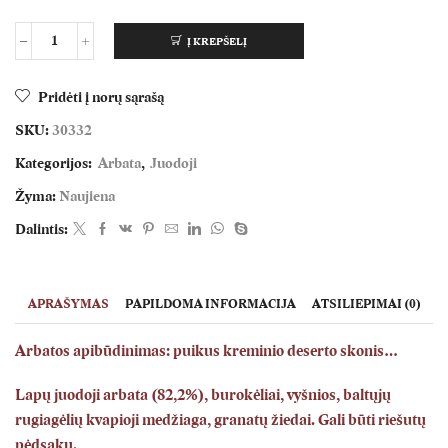
Į KREPŠELĮ
produkto
kiekis:
Raudonasis
Pridėti į norų sąrašą
Velvetas
SKU:
30332
Kategorijos:
Arbata
,
Juodoji
Žyma:
Naujiena
Dalintis:
APRAŠYMAS
PAPILDOMA INFORMACIJA
ATSILIEPIMAI (0)
Arbatos apibūdinimas:
puikus kreminio deserto skonis…
Lapų juodoji arbata (82,2%), burokėliai, vyšnios, baltųjų
rugiagėlių kvapioji medžiaga, granatų žiedai.
Gali būti riešutų
pėdsakų.