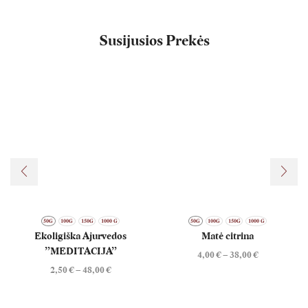
Susijusios Prekės
50G
100G
150G
1000 G
50G
100G
150G
1000 G
Ekoligiška Ajurvedos
Matė citrina
”MEDITACIJA”
Price
4,00
€
–
38,00
€
range:
Price
2,50
€
–
48,00
€
4,00 €
range:
through
2,50 €
38,00 €