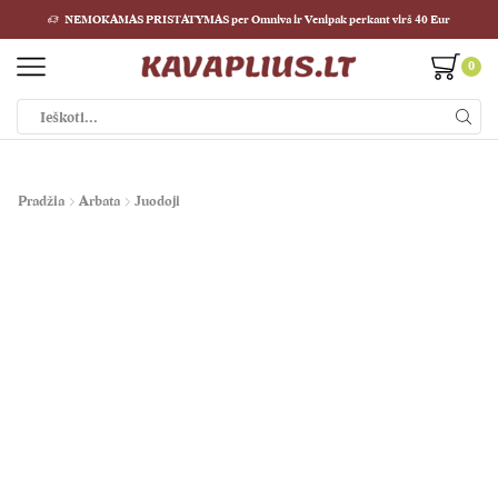
NEMOKAMAS PRISTATYMAS per Omniva ir Venipak perkant virš 40 Eur
0
Paieškos
įvestis
Pradžia
Arbata
Juodoji