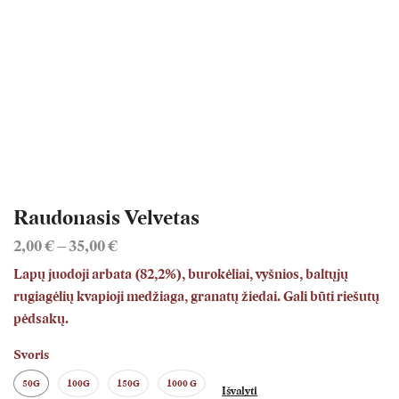
Raudonasis Velvetas
Price
2,00
€
–
35,00
€
range:
Lapų juodoji arbata (82,2%), burokėliai, vyšnios, baltųjų
2,00 €
rugiagėlių kvapioji medžiaga, granatų žiedai.
Gali būti riešutų
through
35,00 €
pėdsakų.
Svoris
50G
100G
150G
1000 G
Išvalyti