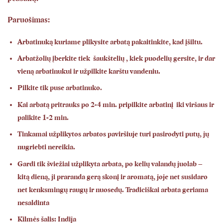
Paruošimas:
Arbatinuką kuriame plikysite arbatą pakaitinkite, kad įšiltu.
Arbatžolių įberkite tiek šaukštelių , kiek puodelių gersite, ir dar
vieną arbatinukui ir užpilkite karštu vandeniu.
Pilkite tik puse arbatinuko.
Kai arbatą pritrauks po 2-4 min.
pripilkite
arbatinį iki viršaus ir
palikite 1-2 min.
Tinkamai
užplikytos
arbatos paviršiuje turi pasirodyti putų, jų
nugriebti nereikia.
Gardi tik
šviežiai
užplikyta arbata, po kelių valandų juolab –
kitą dieną, ji
praranda
gerą skonį ir aromatą, joje net susidaro
net kenksmingų raugų ir
nuosedų
. Tradiciškai arbata geriama
nesaldinta
Kilmės šalis: Indija