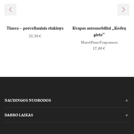
Timea – porcelianinis rinkinys
Kvapas automobiliui „Kedrų
giria”
25,50
€
MarciPana Fragrances
17,00
€
NAUDINGOS NUORODOS
DARBO LAIKAS