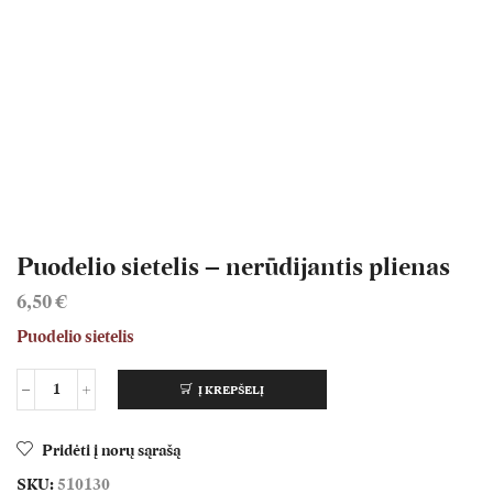
Puodelio sietelis – nerūdijantis plienas
6,50
€
Puodelio sietelis
Į KREPŠELĮ
Pridėti į norų sąrašą
SKU:
510130