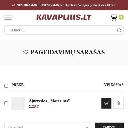
NEMOKAMAS PRISTATYMAS per Omniva ir Venipak perkant virš 40 Eur
0
PAGEIDAVIMŲ SĄRAŠAS
PREKĖ
VEIKSMAS
Ajurvedos ,,Moterims"
2,25
€
TAIKYTI