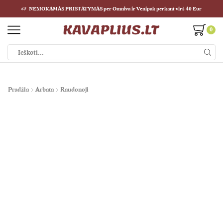
NEMOKAMAS PRISTATYMAS per Omniva ir Venipak perkant virš 40 Eur
0
Pradžia
Arbata
Raudonoji