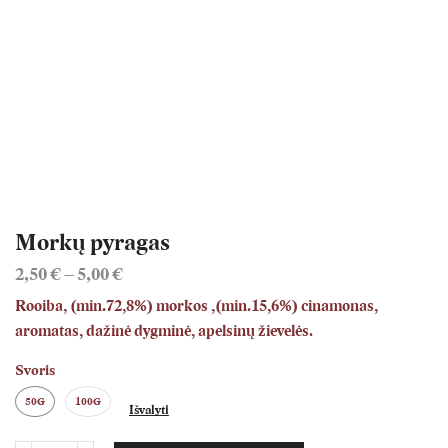
Morkų pyragas
2,50
€
–
5,00
€
Rooiba, (min.72,8%) morkos ,(min.15,6%) cinamonas,
aromatas, dažinė dygminė, apelsinų žievelės.
Svoris
50G
100G
Išvalyti