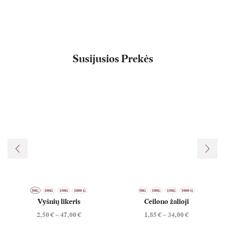
Susijusios Prekės
50G
100G
150G
1000 G
50G
100G
150G
1000 G
Vyšnių likeris
Ceilono žalioji
2,50
€
–
47,00
€
1,85
€
–
34,00
€