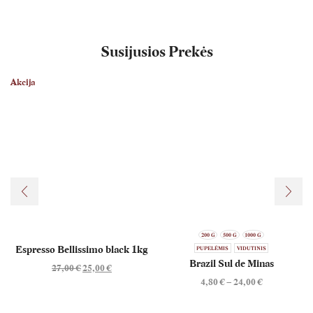
Susijusios Prekės
Akcija
200 G
500 G
1000 G
Espresso Bellissimo black 1kg
PUPELĖMIS
VIDUTINIS
Brazil Sul de Minas
27,00
€
25,00
€
4,80
€
–
24,00
€