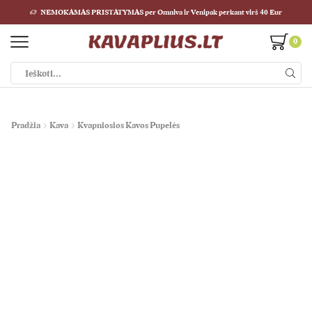
NEMOKAMAS PRISTATYMAS per Omniva ir Venipak perkant virš 40 Eur
0
Pradžia
Kava
Kvapniosios Kavos Pupelės