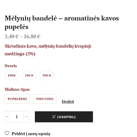
Mėlynių bandelė – aromatinės kavos
pupelės
3,40
€
–
16,80
€
Skrudinta kava, mėlynių bandelių kvapioji
medžiaga (3%)
Svoris
100G
200 G
500 G
Malimo tipas
PUPELĖMIS
VIDUTINIS
Išvalyti
Į KREPŠELĮ
Pridėti į norų sąrašą