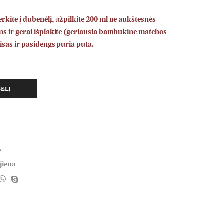
erkite į dubenėlį, užpilkite 200 ml ne aukštesnės
s ir gerai išplakite (geriausia bambukine matchos
tisas ir pasidengs puria puta.
ŠELĮ
A
jiena