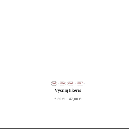
50G
100G
150G
1000 G
Vyšnių likeris
2,50
€
–
47,00
€