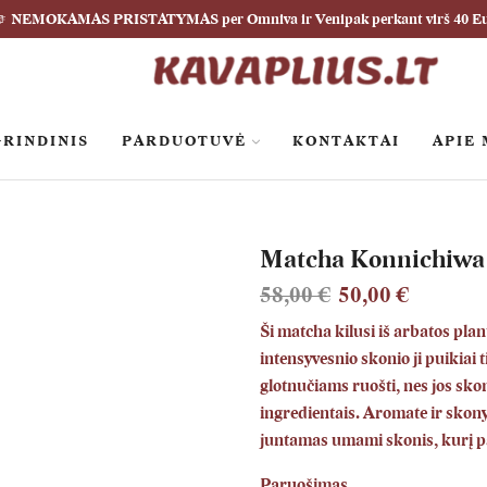
NEMOKAMAS PRISTATYMAS per Omniva ir Venipak perkant virš 40 E
RINDINIS
PARDUOTUVĖ
KONTAKTAI
APIE
Matcha Konnichiwa 
58,00
€
50,00
€
Ši matcha kilusi iš arbatos pla
intensyvesnio skonio ji puikiai 
glotnučiams ruošti, nes jos skon
ingredientais. Aromate ir skon
juntamas umami skonis, kurį p
Paruošimas