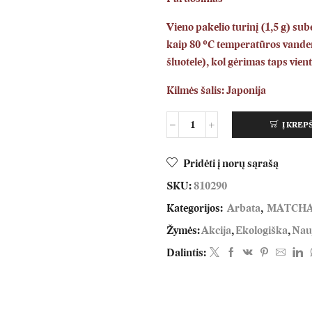
Vieno pakelio turinį (1,5 g) sub
kaip 80 °C temperatūros vanden
šluotele), kol gėrimas taps vien
Kilmės šalis: Japonija
Į KREP
Pridėti į norų sąrašą
SKU:
810290
Kategorijos:
Arbata
,
MATCH
Žymės:
Akcija
,
Ekologiška
,
Nau
Dalintis: