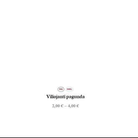
50G
100G
Viliojanti pagunda
EKOLO
2,00
€
–
4,00
€