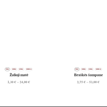
50G
100G
150G
1000 G
50G
100G
150G
1000 G
Žalioji matė
Braškės šampane
1,30
€
–
24,00
€
2,75
€
–
53,00
€