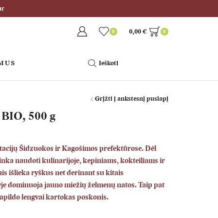
ur
0,00
€
0
0
 MUS
Ieškoti
Grįžti į ankstesnį puslapį
BIO, 500 g
ntacijų Šidzuokos ir Kagošimos prefektūrose. Dėl
tinka naudoti kulinarijoje, kepiniams, kokteiliams ir
is išlieka ryškus net derinant su kitais
yje dominuoja jauno miežių želmenų natos. Taip pat
apildo lengvai kartokas poskonis.