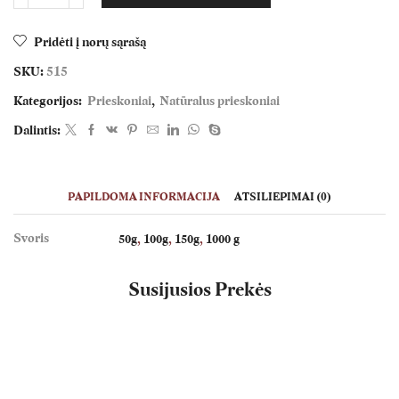
kiekis:
Laurų
Pridėti į norų sąrašą
lapai
malti
SKU:
515
Kategorijos:
Prieskoniai
,
Natūralus prieskoniai
Dalintis:
PAPILDOMA INFORMACIJA
ATSILIEPIMAI (0)
Svoris
50g
,
100g
,
150g
,
1000 g
Susijusios Prekės