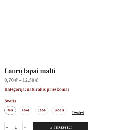
Laurų lapai malti
Price
0,70
€
–
12,50
€
range:
Kategorija: natūralus prieskoniai
0,70 €
through
Svoris
12,50 €
50G
100G
150G
1000 G
Išvalyti
Į KREPŠELĮ
produkto