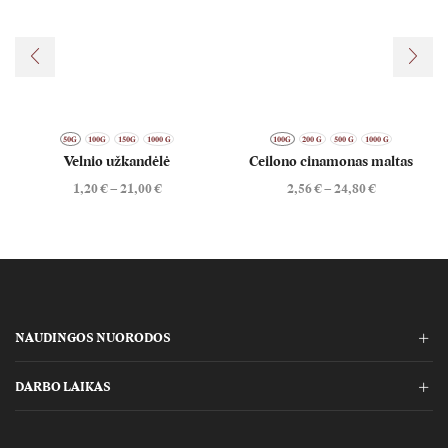
50G
100G
150G
1000 G
100G
200 G
500 G
1000 G
Velnio užkandėlė
Ceilono cinamonas maltas
Price
Price
1,20
€
–
21,00
€
2,56
€
–
24,80
€
range:
range:
1,20 €
2,56 €
through
through
21,00 €
24,80 €
NAUDINGOS NUORODOS
DARBO LAIKAS