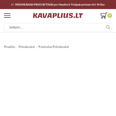
NEMOKAMAS PRISTATYMAS per Omniva ir Venipak perkant virš 40 Eur
0
Paieškos
įvestis
Pradžia
Prieskoniai
Natūralus Prieskoniai