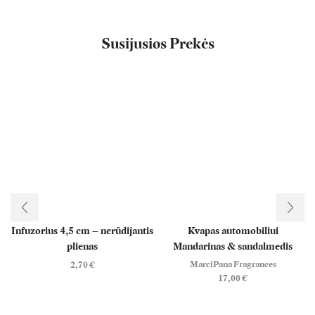
Susijusios Prekės
Infuzorius 4,5 cm – nerūdijantis
Kvapas automobiliui
plienas
Mandarinas & sandalmedis
MarciPana Fragrances
2,70
€
17,00
€