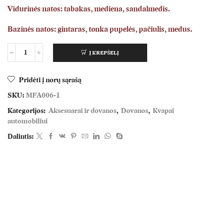
Vidurinės natos: tabakas, mediena, sandalmedis.
Bazinės natos: gintaras, tonka pupelės, pačiulis, medus.
Į KREPŠELĮ
Pridėti į norų sąrašą
SKU:
MFA006-1
Kategorijos:
Aksesuarai ir dovanos
,
Dovanos
,
Kvapai
automobiliui
Dalintis: