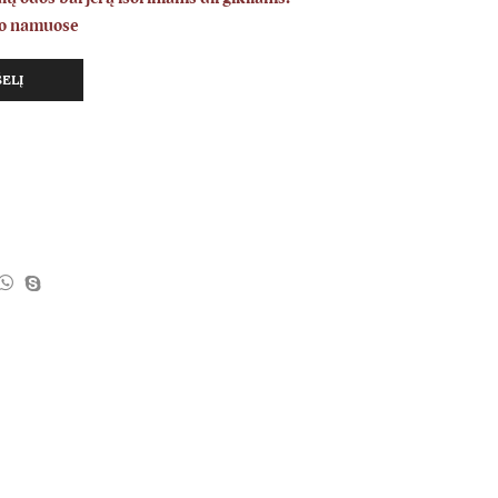
avo namuose
ŠELĮ