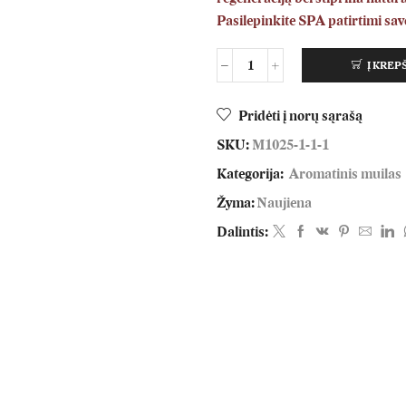
Pasilepinkite SPA patirtimi s
Į KREP
Pridėti į norų sąrašą
SKU:
M1025-1-1-1
Kategorija:
Aromatinis muilas
Žyma:
Naujiena
Dalintis: