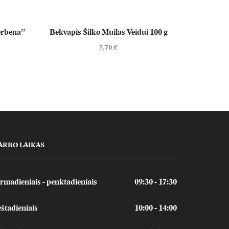
Verbena”
Bekvapis Šilko Muilas Veidui 100 g
Glicerinini
5,70
€
ARBO LAIKAS
rmadieniais - penktadieniais
09:30 - 17:30
štadieniais
10:00 - 14:00