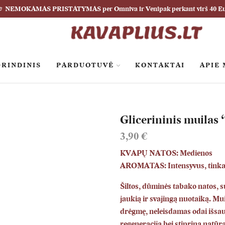
NEMOKAMAS PRISTATYMAS per Omniva ir Venipak perkant virš 40 E
RINDINIS
PARDUOTUVĖ
KONTAKTAI
APIE
Glicerininis muilas
3,90
€
KVAPŲ NATOS: Medienos
AROMATAS: Intensyvus, tinka 
Šiltos, dūminės tabako natos, 
jaukią ir svajingą nuotaiką. Mui
drėgmę, neleisdamas odai išsausė
regeneraciją bei stiprina natūr