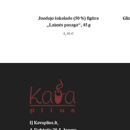
Juodojo šokolado (50 %) figūra
Gli
„Laimės pasaga“, 45 g
4,30
€
IĮ Kavaplius.lt,
A.Kulviečio 20-5, Jonava