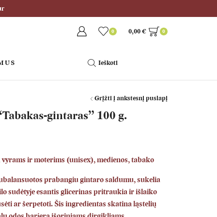
ur
0,00
€
0
0
 MUS
Ieškoti
Grįžti į ankstesnį puslapį
 “Tabakas-gintaras” 100 g.
vyrams ir moterims (unisex), medienos, tabako
subalansuotos prabangiu gintaro saldumu, sukelia
lo sudėtyje esantis glicerinas pritraukia ir išlaiko
ti ar šerpetoti. Šis ingredientas skatina ląstelių
alų odos barjerą išoriniams dirgikliams.