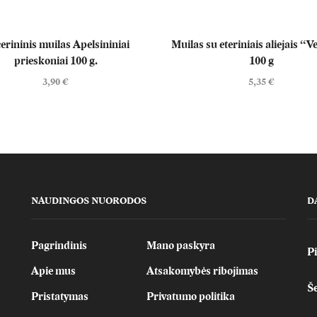
cerininis muilas Apelsininiai
Muilas su eteriniais aliejais “
prieskoniai 100 g.
100 g
3,90
€
5,35
€
NAUDINGOS NUORODOS
D
Pagrindinis
Mano paskyra
Pi
Apie mus
Atsakomybės ribojimas
Še
Pristatymas
Privatumo politika