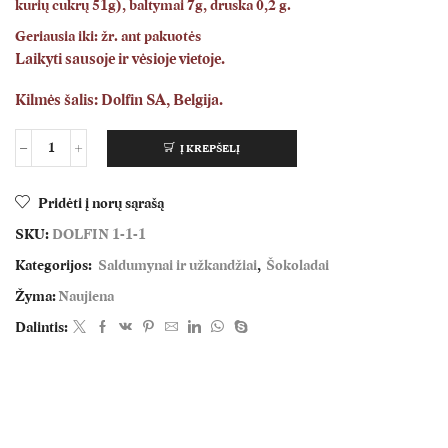
kurių cukrų 51g), baltymai 7g, druska 0,2 g.
Geriausia iki: žr. ant pakuotės
Laikyti sausoje ir vėsioje vietoje.
Kilmės šalis:
Dolfin SA, Belgija.
Į KREPŠELĮ
Pridėti į norų sąrašą
SKU:
DOLFIN 1-1-1
Kategorijos:
Saldumynai ir užkandžiai
,
Šokoladai
Žyma:
Naujiena
Dalintis: