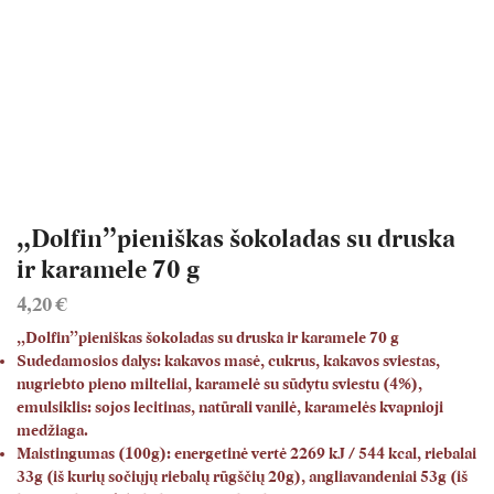
„Dolfin”pieniškas šokoladas su druska
ir karamele 70 g
4,20
€
„Dolfin”pieniškas šokoladas su druska ir karamele 70 g
Sudedamosios dalys:
kakavos masė, cukrus, kakavos sviestas,
nugriebto pieno milteliai, karamelė su sūdytu sviestu (4%),
emulsiklis: sojos lecitinas, natūrali vanilė, karamelės kvapnioji
medžiaga.
Maistingumas (100g):
energetinė vertė 2269 kJ / 544 kcal, riebalai
33g (iš kurių sočiųjų riebalų rūgščių 20g), angliavandeniai 53g (iš