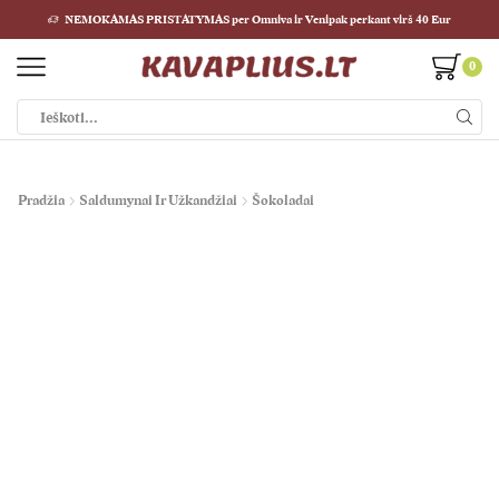
NEMOKAMAS PRISTATYMAS per Omniva ir Venipak perkant virš 40 Eur
0
Pradžia
Saldumynai Ir Užkandžiai
Šokoladai