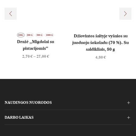
Džiovintos šaltyje vyšnios su
100G
200 G
500 G
1000 G
Dražė „Migdolai su
juoduoju šokoladu (70 %). Su
pistacijomis“
saldikliais, 80 g
2,70
€
–
27,00
€
4,80
€
NAUDINGOS NUORODOS
DARBO LAIKAS