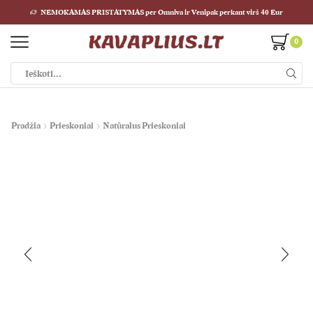
NEMOKAMAS PRISTATYMAS per Omniva ir Venipak perkant virš 40 Eur
0
Pradžia
Prieskoniai
Natūralus Prieskoniai