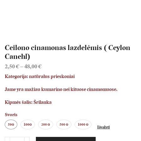
Ceilono cinamonas lazdelėmis ( Ceylon
Canehl)
2,50
€
–
48,00
€
Kategorija: natūralus prieskoniai
Jame yra mažiau kumarino nei kituose cinamomuose.
Kipmės šalis: Šrilanka
Svoris
50G
100G
200 G
500 G
1000 G
Išvalyti