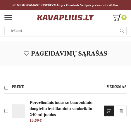
NEMOKAMAS PRISTATYMAS per Omniva ir Venipak perkant virš 40 Eur
0
PAGEIDAVIMŲ SĄRAŠAS
PREKĖ
VEIKSMAS
Porcelianinis indas su bambukiniu
dangteliu ir silikoniniu sandarikliu
240 ml-juodas
10,50
€